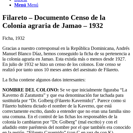
Menú
Menú
Filareto – Documento Censo de la
Colonia agraria de Jamao – 1932
Ficha, 1932
Gracias a nuestro corresponsal en la República Dominicana, Andrés
Manuel Blanco Díaz, hemos conseguido la ficha de su pertenencia a
la colonia agraria en Jamao. Esta existía más o menos desde 1927.
En julio de 1932 se hizo un censo de los colonos. Este censo se
realizó por tanto unos 10 meses antes del asesinato de Filareto.
La ficha contiene algunos datos interesantes:
NOMBRE DEL COLONO:
Se ve que inicialmente figuraba “La
Kaverno di Zaratustra” y que esa denominación fue tachada para
sustituirla por “Dr. Golberg (Filareto Kavernido)”. Parece como si
Filareto hubiera dictado el nombre de la Kaverno, que está
correctamente escrito, dando a entender que no eran una familia sino
una comuna. En el control de las fichas los responsables de la
colonia lo cambiaron por “Dr. Golberg” (mal escrito) y con el
añadido entre paréntesis del nombre por el que también era conocido
en la región, “Filareto Cavernido” (con C en vez de con K).