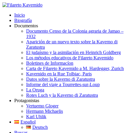
Inicio
Biografía
Documentos
Documento Censo de la Colonia agraria de Jamao –
1932
Aparición de un nuevo texto sobre la Kaverno di
Zaratustra
El judaísmo y la asimilación en Heinrich Goldberg
Los métodos educativos de Filareto Kavernido
Boletines de Informacíon
Carta de Filareto Kavernido a M. Hardegger, Zurich
Kavernido en la Rue Tolbiac, Paris
Datos sobre la Kaverno di Zaratustra
Informe del viaje a Tourrettes-sur-Loup
La Oruga
Rotes Luch y la Kaverno di Zaratustra
Protagonistas
Vertuemo Gloger
Hermann Michaelis
Karl Uhlik
Español
Deutsch
Buscar