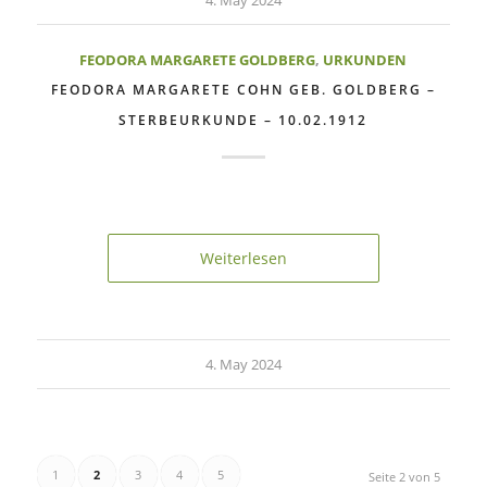
4. May 2024
FEODORA MARGARETE GOLDBERG
,
URKUNDEN
FEODORA MARGARETE COHN GEB. GOLDBERG –
STERBEURKUNDE – 10.02.1912
Weiterlesen
4. May 2024
1
2
3
4
5
Seite 2 von 5