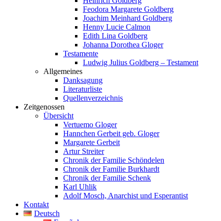
Heinrich Goldberg
Feodora Margarete Goldberg
Joachim Meinhard Goldberg
Henny Lucie Calmon
Edith Lina Goldberg
Johanna Dorothea Gloger
Testamente
Ludwig Julius Goldberg – Testament
Allgemeines
Danksagung
Literaturliste
Quellenverzeichnis
Zeitgenossen
Übersicht
Vertuemo Gloger
Hannchen Gerbeit geb. Gloger
Margarete Gerbeit
Artur Streiter
Chronik der Familie Schöndelen
Chronik der Familie Burkhardt
Chronik der Familie Schenk
Karl Uhlik
Adolf Mosch, Anarchist und Esperantist
Kontakt
Deutsch