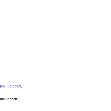
geb. Goldberg
 abzulehnen.