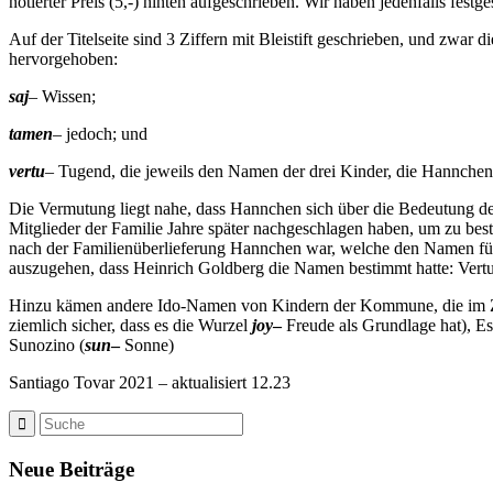
notierter Preis (5,-) hinten aufgeschrieben. Wir haben jedenfalls festg
Auf der Titelseite sind 3 Ziffern mit Bleistift geschrieben, und zwar
hervorgehoben:
saj
–
Wissen;
tamen
–
jedoch; und
vertu
–
Tugend, die jeweils den Namen der drei Kinder, die Hannche
Die Vermutung liegt nahe, dass Hannchen sich über die Bedeutung der 
Mitglieder der Familie Jahre später nachgeschlagen haben, um zu best
nach der Familienüberlieferung Hannchen war, welche den Namen für d
auszugehen, dass Heinrich Goldberg die Namen bestimmt hatte: Vertue
Hinzu kämen andere Ido-Namen von Kindern der Kommune, die im Zuge
ziemlich sicher, dass es die Wurzel
joy
–
Freude als Grundlage hat), Es
Sunozino (
sun
–
Sonne)
Santiago Tovar 2021 – aktualisiert 12.23
Neue Beiträge