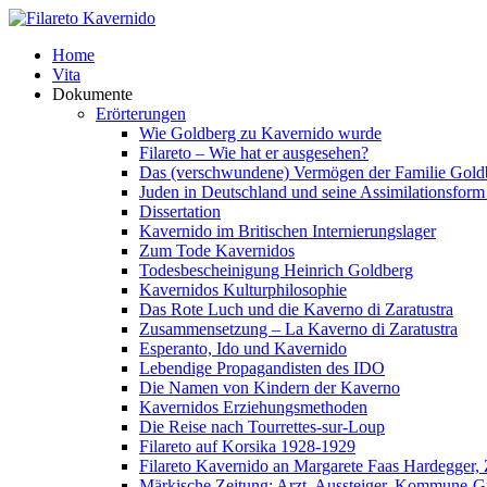
Home
Vita
Dokumente
Erörterungen
Wie Goldberg zu Kavernido wurde
Filareto – Wie hat er ausgesehen?
Das (verschwundene) Vermögen der Familie Gold
Juden in Deutschland und seine Assimilationsform 
Dissertation
Kavernido im Britischen Internierungslager
Zum Tode Kavernidos
Todesbescheinigung Heinrich Goldberg
Kavernidos Kulturphilosophie
Das Rote Luch und die Kaverno di Zaratustra
Zusammensetzung – La Kaverno di Zaratustra
Esperanto, Ido und Kavernido
Lebendige Propagandisten des IDO
Die Namen von Kindern der Kaverno
Kavernidos Erziehungsmethoden
Die Reise nach Tourrettes-sur-Loup
Filareto auf Korsika 1928-1929
Filareto Kavernido an Margarete Faas Hardegger, 
Märkische Zeitung: Arzt, Aussteiger, Kommune-G