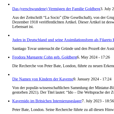
Das (verschwundene) Vermögen der Familie Goldberg
3. July 
Aus der Zeitschrift “La Socio” (Die Gesellschaft), von der Gr
Dezember 1918 veröffentlichten Artikel. Dieser Artikel ist desw
Lebensart ist.
Juden in Deutschland und seine Assimilationsform als Filareto
Santiago Tovar untersucht die Gründe und den Prozeß der Assi
Feodora Margarete Cohn geb. Goldberg
6. May 2024 - 17:26
Die Recherche von Peter Bate, London, führte zu neuen Erkenn
Die Namen von Kindern der Kaverno
9. January 2024 - 17:24
Von der populär-wissenschaftlichen Sammlung der Miniatur-Bi
gestorben 2021). Der Titel lautet: “Ido – Die Weltsprache de
Kavernido im Britsichen Internierungslager
7. July 2023 - 18:56
Peter Bate, London. Seine Recherche führte zu all diesen Hin