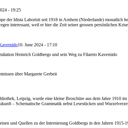
2024 - 19:25
uppe der Idista Laboristi seit 1918 in Arnhem (Niederlande) monatlich
egen interessant, weil er hier die Zeit seiner grossen persönlichen Kri
 Kavernido
10. June 2024 - 17:10
milation Heinrich Goldbergs und sein Weg zu Filareto Kavernido
tnissen über Margarete Gerbeit
bliothek, Leipzig, wurde eine kleine Broschüre aus dem Jahre 1910 i
r Zukunft – Schematische Grammatik nebst Lesestücken und Wurzelverzei
weisen und Quellen zu der Internierung Goldbergs in den Jahren 1915-