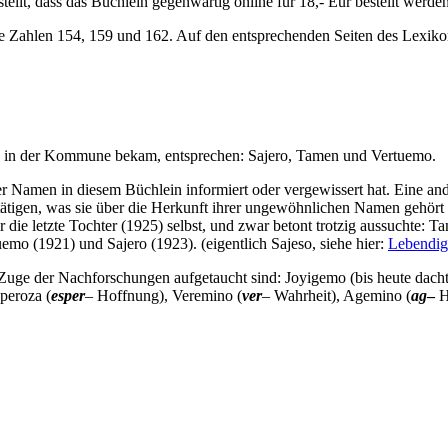
estellt, dass das Büchlein gegenwärtig online für 18,- Eur bestellt werde
 die Zahlen 154, 159 und 162. Auf den entsprechenden Seiten des Lexiko
n in der Kommune bekam, entsprechen: Sajero, Tamen und Vertuemo.
Namen in diesem Büchlein informiert oder vergewissert hat. Eine andere
ätigen, was sie über die Herkunft ihrer ungewöhnlichen Namen gehört ha
ie letzte Tochter (1925) selbst, und zwar betont trotzig aussuchte: Ta
mo (1921) und Sajero (1923). (eigentlich Sajeso, siehe hier:
Lebendig
 der Nachforschungen aufgetaucht sind: Joyigemo (bis heute dachten
peroza (
esper
– Hoffnung), Veremino (
ver
– Wahrheit), Agemino (
ag
–
H