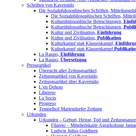
Schriften von Kavernido
Die Sozialphilosophischen Schriften, Mitteilungsbl
Die Sozialphilosophischen Schriften, Mittei
Kulturphilosophische Betrachtungen,
Einfü
Kulturphilosophische Betrachtungen,
Publi
Kultur und Zivilisation,
Einführung
Kultur und Zivilisation,
Publikation
Kulturkampf statt Klassenkampf,
Einführu
Kulturkampf statt Klassenkampf
Publikatio
La Raupo,
Einführung
La Raupo,
Übersetzung
Presseartikel
Übersicht aller Zeitungsartikel
Zeitungsartikel von Kavernido
Zeitungsartikel über Kavernido
L’en Dehors
Libereso
La Socio
Progreso
Tempelhof Mariendorfer Zeitung
Urkunden
Urkunden – Geburt, Heirat, Tod und Zeitungsanze
Filareto – Mitgliedskarte Agrarkolonie Jama
Ludwig Julius Goldberg