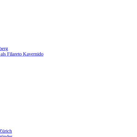
berg
als Filareto Kavernido
Zürich
ründer