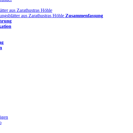
ätter aus Zarathustras Höhle
lungsblätter aus Zarathustras Höhle
Zusammenfassung
hrung
kation
ng
n
igen
o