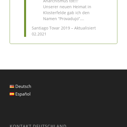
Anarchismus tot!!!”
Unserer neuen Heimat in
Klosterfelde gab ich den
Namen “Provadujo”….
Santiago Tovar 2019 – Aktualisiert
02.2021
Deutsch
Español
KONTAKT DEUTSCHLAND