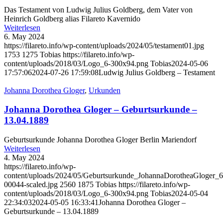
Das Testament von Ludwig Julius Goldberg, dem Vater von
Heinrich Goldberg alias Filareto Kavernido
Weiterlesen
6. May 2024
https://filareto.info/wp-content/uploads/2024/05/testament01.jpg
1753
1275
Tobias
https://filareto.info/wp-
content/uploads/2018/03/Logo_6-300x94.png
Tobias
2024-05-06
17:57:06
2024-07-26 17:59:08
Ludwig Julius Goldberg – Testament
Johanna Dorothea Gloger
,
Urkunden
Johanna Dorothea Gloger – Geburtsurkunde –
13.04.1889
Geburtsurkunde Johanna Dorothea Gloger Berlin Mariendorf
Weiterlesen
4. May 2024
https://filareto.info/wp-
content/uploads/2024/05/Geburtsurkunde_JohannaDorotheaGloger
00044-scaled.jpg
2560
1875
Tobias
https://filareto.info/wp-
content/uploads/2018/03/Logo_6-300x94.png
Tobias
2024-05-04
22:34:03
2024-05-05 16:33:41
Johanna Dorothea Gloger –
Geburtsurkunde – 13.04.1889