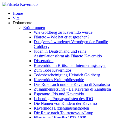
Home
Vita
Dokumente
Erörterungen
Wie Goldberg zu Kavernido wurde
Filareto – Wie hat er ausgesehen?
Das (verschwundene) Vermögen der Familie
Goldberg
Juden in Deutschland und seine
Assimilationsform als Filareto Kavernido
Dissertation
Kavernido im Britischen Internierungslager
Zum Tode Kavernidos
Todesbescheinigung Heinrich Goldberg
Kavernidos Kulturphilosophie
Das Rote Luch und die Kaverno di Zaratustra
Zusammensetzung – La Kaverno di Zaratustra
Esperanto, Ido und Kavernido
Lebendige Propagandisten des IDO
Die Namen von Kindern der Kaverno
Kavernidos Erziehungsmethoden
Die Reise nach Tourrettes-sur-Loup
Filareto auf Korsika 1928-1929