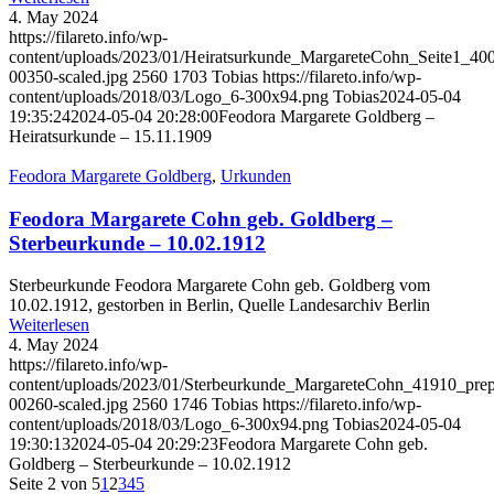
4. May 2024
https://filareto.info/wp-
content/uploads/2023/01/Heiratsurkunde_MargareteCohn_Seite1_4
00350-scaled.jpg
2560
1703
Tobias
https://filareto.info/wp-
content/uploads/2018/03/Logo_6-300x94.png
Tobias
2024-05-04
19:35:24
2024-05-04 20:28:00
Feodora Margarete Goldberg –
Heiratsurkunde – 15.11.1909
Feodora Margarete Goldberg
,
Urkunden
Feodora Margarete Cohn geb. Goldberg –
Sterbeurkunde – 10.02.1912
Sterbeurkunde Feodora Margarete Cohn geb. Goldberg vom
10.02.1912, gestorben in Berlin, Quelle Landesarchiv Berlin
Weiterlesen
4. May 2024
https://filareto.info/wp-
content/uploads/2023/01/Sterbeurkunde_MargareteCohn_41910_pr
00260-scaled.jpg
2560
1746
Tobias
https://filareto.info/wp-
content/uploads/2018/03/Logo_6-300x94.png
Tobias
2024-05-04
19:30:13
2024-05-04 20:29:23
Feodora Margarete Cohn geb.
Goldberg – Sterbeurkunde – 10.02.1912
Seite 2 von 5
1
2
3
4
5