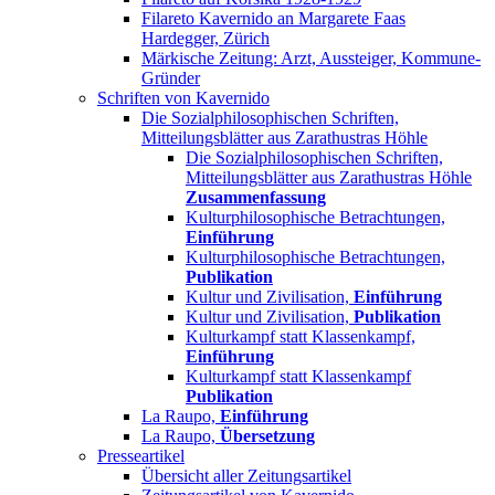
Filareto Kavernido an Margarete Faas
Hardegger, Zürich
Märkische Zeitung: Arzt, Aussteiger, Kommune-
Gründer
Schriften von Kavernido
Die Sozialphilosophischen Schriften,
Mitteilungsblätter aus Zarathustras Höhle
Die Sozialphilosophischen Schriften,
Mitteilungsblätter aus Zarathustras Höhle
Zusammenfassung
Kulturphilosophische Betrachtungen,
Einführung
Kulturphilosophische Betrachtungen,
Publikation
Kultur und Zivilisation,
Einführung
Kultur und Zivilisation,
Publikation
Kulturkampf statt Klassenkampf,
Einführung
Kulturkampf statt Klassenkampf
Publikation
La Raupo,
Einführung
La Raupo,
Übersetzung
Presseartikel
Übersicht aller Zeitungsartikel