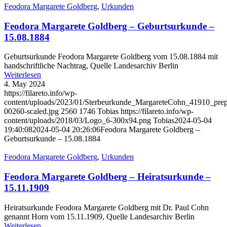
Feodora Margarete Goldberg
,
Urkunden
Feodora Margarete Goldberg – Geburtsurkunde –
15.08.1884
Geburtsurkunde Feodora Margarete Goldberg vom 15.08.1884 mit
handschriftliche Nachtrag, Quelle Landesarchiv Berlin
Weiterlesen
4. May 2024
https://filareto.info/wp-
content/uploads/2023/01/Sterbeurkunde_MargareteCohn_41910_pr
00260-scaled.jpg
2560
1746
Tobias
https://filareto.info/wp-
content/uploads/2018/03/Logo_6-300x94.png
Tobias
2024-05-04
19:40:08
2024-05-04 20:26:06
Feodora Margarete Goldberg –
Geburtsurkunde – 15.08.1884
Feodora Margarete Goldberg
,
Urkunden
Feodora Margarete Goldberg – Heiratsurkunde –
15.11.1909
Heiratsurkunde Feodora Margarete Goldberg mit Dr. Paul Cohn
genannt Horn vom 15.11.1909, Quelle Landesarchiv Berlin
Weiterlesen