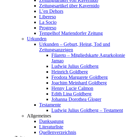
Zeitungsartikel von Kavernido
Zeitungsartikel über Kavernido
L’en Dehors
Libereso
La Socio
Progreso
Tempelhof Mariendorfer Zeitung
Urkunden
Urkunden – Geburt, Heirat, Tod und
Zeitungsanzeigen
Filareto – Mitgliedskarte Agrarkolonie
Jamao
Ludwig Julius Goldberg
Heinrich Goldberg
Feodora Margarete Goldberg
Joachim Meinhard Goldberg
Henny Lucie Calmon
Edith Lina Goldberg
Johanna Dorothea Gloger
Testamente
Ludwig Julius Goldberg – Testament
Allgemeines
Danksagung
Literaturliste
Quellenverzeichnis