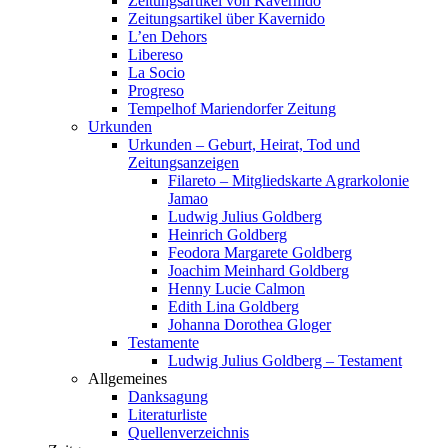
Zeitungsartikel von Kavernido
Zeitungsartikel über Kavernido
L’en Dehors
Libereso
La Socio
Progreso
Tempelhof Mariendorfer Zeitung
Urkunden
Urkunden – Geburt, Heirat, Tod und
Zeitungsanzeigen
Filareto – Mitgliedskarte Agrarkolonie
Jamao
Ludwig Julius Goldberg
Heinrich Goldberg
Feodora Margarete Goldberg
Joachim Meinhard Goldberg
Henny Lucie Calmon
Edith Lina Goldberg
Johanna Dorothea Gloger
Testamente
Ludwig Julius Goldberg – Testament
Allgemeines
Danksagung
Literaturliste
Quellenverzeichnis