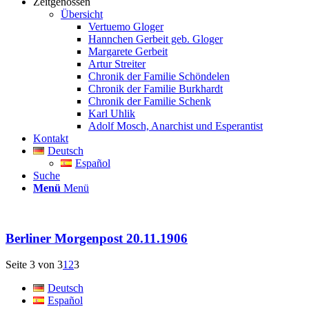
Zeitgenossen
Übersicht
Vertuemo Gloger
Hannchen Gerbeit geb. Gloger
Margarete Gerbeit
Artur Streiter
Chronik der Familie Schöndelen
Chronik der Familie Burkhardt
Chronik der Familie Schenk
Karl Uhlik
Adolf Mosch, Anarchist und Esperantist
Kontakt
Deutsch
Español
Suche
Menü
Menü
Berliner Morgenpost 20.11.1906
Seite 3 von 3
1
2
3
Deutsch
Español