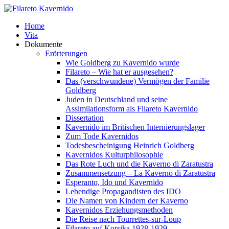
Home
Vita
Dokumente
Erörterungen
Wie Goldberg zu Kavernido wurde
Filareto – Wie hat er ausgesehen?
Das (verschwundene) Vermögen der Familie
Goldberg
Juden in Deutschland und seine
Assimilationsform als Filareto Kavernido
Dissertation
Kavernido im Britischen Internierungslager
Zum Tode Kavernidos
Todesbescheinigung Heinrich Goldberg
Kavernidos Kulturphilosophie
Das Rote Luch und die Kaverno di Zaratustra
Zusammensetzung – La Kaverno di Zaratustra
Esperanto, Ido und Kavernido
Lebendige Propagandisten des IDO
Die Namen von Kindern der Kaverno
Kavernidos Erziehungsmethoden
Die Reise nach Tourrettes-sur-Loup
Filareto auf Korsika 1928-1929