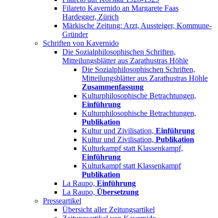
Filareto Kavernido an Margarete Faas
Hardegger, Zürich
Märkische Zeitung: Arzt, Aussteiger, Kommune-
Gründer
Schriften von Kavernido
Die Sozialphilosophischen Schriften,
Mitteilungsblätter aus Zarathustras Höhle
Die Sozialphilosophischen Schriften,
Mitteilungsblätter aus Zarathustras Höhle
Zusammenfassung
Kulturphilosophische Betrachtungen,
Einführung
Kulturphilosophische Betrachtungen,
Publikation
Kultur und Zivilisation,
Einführung
Kultur und Zivilisation,
Publikation
Kulturkampf statt Klassenkampf,
Einführung
Kulturkampf statt Klassenkampf
Publikation
La Raupo,
Einführung
La Raupo,
Übersetzung
Presseartikel
Übersicht aller Zeitungsartikel