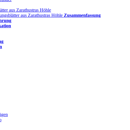
ätter aus Zarathustras Höhle
lungsblätter aus Zarathustras Höhle
Zusammenfassung
hrung
kation
ng
n
igen
o