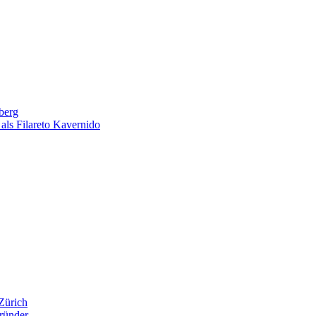
berg
als Filareto Kavernido
Zürich
ründer