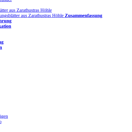
ätter aus Zarathustras Höhle
lungsblätter aus Zarathustras Höhle
Zusammenfassung
hrung
kation
ng
n
igen
o