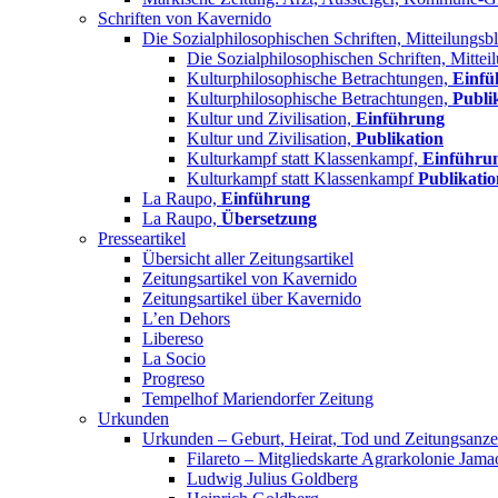
Schriften von Kavernido
Die Sozialphilosophischen Schriften, Mitteilungsbl
Die Sozialphilosophischen Schriften, Mittei
Kulturphilosophische Betrachtungen,
Einfü
Kulturphilosophische Betrachtungen,
Publi
Kultur und Zivilisation,
Einführung
Kultur und Zivilisation,
Publikation
Kulturkampf statt Klassenkampf,
Einführu
Kulturkampf statt Klassenkampf
Publikatio
La Raupo,
Einführung
La Raupo,
Übersetzung
Presseartikel
Übersicht aller Zeitungsartikel
Zeitungsartikel von Kavernido
Zeitungsartikel über Kavernido
L’en Dehors
Libereso
La Socio
Progreso
Tempelhof Mariendorfer Zeitung
Urkunden
Urkunden – Geburt, Heirat, Tod und Zeitungsanze
Filareto – Mitgliedskarte Agrarkolonie Jama
Ludwig Julius Goldberg