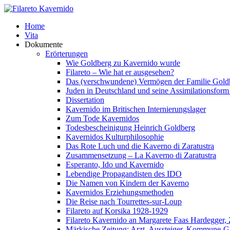
Home
Vita
Dokumente
Erörterungen
Wie Goldberg zu Kavernido wurde
Filareto – Wie hat er ausgesehen?
Das (verschwundene) Vermögen der Familie Gold
Juden in Deutschland und seine Assimilationsform 
Dissertation
Kavernido im Britischen Internierungslager
Zum Tode Kavernidos
Todesbescheinigung Heinrich Goldberg
Kavernidos Kulturphilosophie
Das Rote Luch und die Kaverno di Zaratustra
Zusammensetzung – La Kaverno di Zaratustra
Esperanto, Ido und Kavernido
Lebendige Propagandisten des IDO
Die Namen von Kindern der Kaverno
Kavernidos Erziehungsmethoden
Die Reise nach Tourrettes-sur-Loup
Filareto auf Korsika 1928-1929
Filareto Kavernido an Margarete Faas Hardegger, 
Märkische Zeitung: Arzt, Aussteiger, Kommune-G