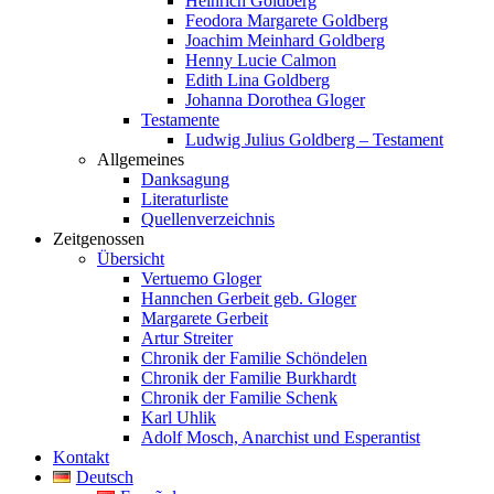
Heinrich Goldberg
Feodora Margarete Goldberg
Joachim Meinhard Goldberg
Henny Lucie Calmon
Edith Lina Goldberg
Johanna Dorothea Gloger
Testamente
Ludwig Julius Goldberg – Testament
Allgemeines
Danksagung
Literaturliste
Quellenverzeichnis
Zeitgenossen
Übersicht
Vertuemo Gloger
Hannchen Gerbeit geb. Gloger
Margarete Gerbeit
Artur Streiter
Chronik der Familie Schöndelen
Chronik der Familie Burkhardt
Chronik der Familie Schenk
Karl Uhlik
Adolf Mosch, Anarchist und Esperantist
Kontakt
Deutsch