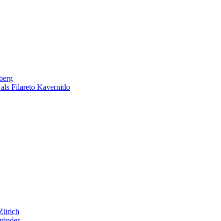
berg
als Filareto Kavernido
Zürich
ründer