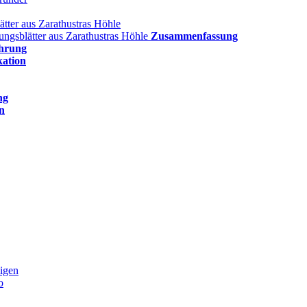
ätter aus Zarathustras Höhle
lungsblätter aus Zarathustras Höhle
Zusammenfassung
hrung
kation
ng
n
igen
o