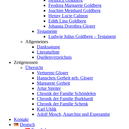
Heinrich Goldberg
Feodora Margarete Goldberg
Joachim Meinhard Goldberg
Henny Lucie Calmon
Edith Lina Goldberg
Johanna Dorothea Gloger
Testamente
Ludwig Julius Goldberg – Testament
Allgemeines
Danksagung
Literaturliste
Quellenverzeichnis
Zeitgenossen
Übersicht
Vertuemo Gloger
Hannchen Gerbeit geb. Gloger
Margarete Gerbeit
Artur Streiter
Chronik der Familie Schöndelen
Chronik der Familie Burkhardt
Chronik der Familie Schenk
Karl Uhlik
Adolf Mosch, Anarchist und Esperantist
Kontakt
Deutsch