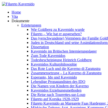
Home
Vita
Dokumente
Erörterungen
Wie Goldberg zu Kavernido wurde
Filareto – Wie hat er ausgesehen?
Das (verschwundene) Vermögen der Familie Gold
Juden in Deutschland und seine Assimilationsform 
Dissertation
Kavernido im Britischen Internierungslager
Zum Tode Kavernidos
Todesbescheinigung Heinrich Goldberg
Kavernidos Kulturphilosophie
Das Rote Luch und die Kaverno di Zaratustra
Zusammensetzung – La Kaverno di Zaratustra
Esperanto, Ido und Kavernido
Lebendige Propagandisten des IDO
Die Namen von Kindern der Kaverno
Kavernidos Erziehungsmethoden
Die Reise nach Tourrettes-sur-Loup
Filareto auf Korsika 1928-1929
Filareto Kavernido an Margarete Faas Hardegger, 
Märkische Zeitung: Arzt, Aussteiger, Kommune-G