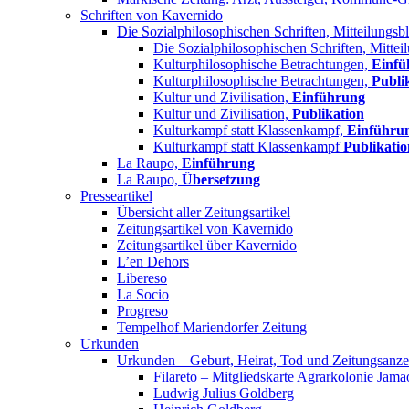
Schriften von Kavernido
Die Sozialphilosophischen Schriften, Mitteilungsbl
Die Sozialphilosophischen Schriften, Mittei
Kulturphilosophische Betrachtungen,
Einfü
Kulturphilosophische Betrachtungen,
Publi
Kultur und Zivilisation,
Einführung
Kultur und Zivilisation,
Publikation
Kulturkampf statt Klassenkampf,
Einführu
Kulturkampf statt Klassenkampf
Publikatio
La Raupo,
Einführung
La Raupo,
Übersetzung
Presseartikel
Übersicht aller Zeitungsartikel
Zeitungsartikel von Kavernido
Zeitungsartikel über Kavernido
L’en Dehors
Libereso
La Socio
Progreso
Tempelhof Mariendorfer Zeitung
Urkunden
Urkunden – Geburt, Heirat, Tod und Zeitungsanze
Filareto – Mitgliedskarte Agrarkolonie Jama
Ludwig Julius Goldberg