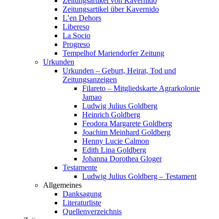
Zeitungsartikel von Kavernido
Zeitungsartikel über Kavernido
L’en Dehors
Libereso
La Socio
Progreso
Tempelhof Mariendorfer Zeitung
Urkunden
Urkunden – Geburt, Heirat, Tod und
Zeitungsanzeigen
Filareto – Mitgliedskarte Agrarkolonie
Jamao
Ludwig Julius Goldberg
Heinrich Goldberg
Feodora Margarete Goldberg
Joachim Meinhard Goldberg
Henny Lucie Calmon
Edith Lina Goldberg
Johanna Dorothea Gloger
Testamente
Ludwig Julius Goldberg – Testament
Allgemeines
Danksagung
Literaturliste
Quellenverzeichnis