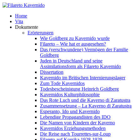
Home
Vita
Dokumente
Erörterungen
Wie Goldberg zu Kavernido wurde
Filareto – Wie hat er ausgesehen?
Das (verschwundene) Vermögen der Familie
Goldberg
Juden in Deutschland und seine
Assimilationsform als Filareto Kavernido
Dissertation
Kavernido im Britischen Internierungslager
Zum Tode Kavernidos
Todesbescheinigung Heinrich Goldberg
Kavernidos Kulturphilosophie
Das Rote Luch und die Kaverno di Zaratustra
Zusammensetzung – La Kaverno di Zaratustra
Esperanto, Ido und Kavernido
Lebendige Propagandisten des IDO
Die Namen von Kindern der Kaverno
Kavernidos Erziehungsmethoden
Die Reise nach Tourrettes-sur-Loup
Filareto auf Korsika 1928-1929