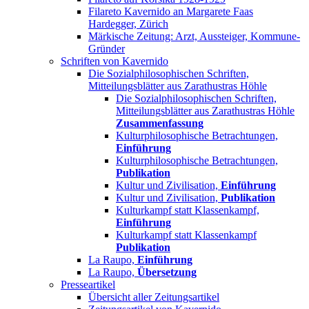
Filareto Kavernido an Margarete Faas
Hardegger, Zürich
Märkische Zeitung: Arzt, Aussteiger, Kommune-
Gründer
Schriften von Kavernido
Die Sozialphilosophischen Schriften,
Mitteilungsblätter aus Zarathustras Höhle
Die Sozialphilosophischen Schriften,
Mitteilungsblätter aus Zarathustras Höhle
Zusammenfassung
Kulturphilosophische Betrachtungen,
Einführung
Kulturphilosophische Betrachtungen,
Publikation
Kultur und Zivilisation,
Einführung
Kultur und Zivilisation,
Publikation
Kulturkampf statt Klassenkampf,
Einführung
Kulturkampf statt Klassenkampf
Publikation
La Raupo,
Einführung
La Raupo,
Übersetzung
Presseartikel
Übersicht aller Zeitungsartikel