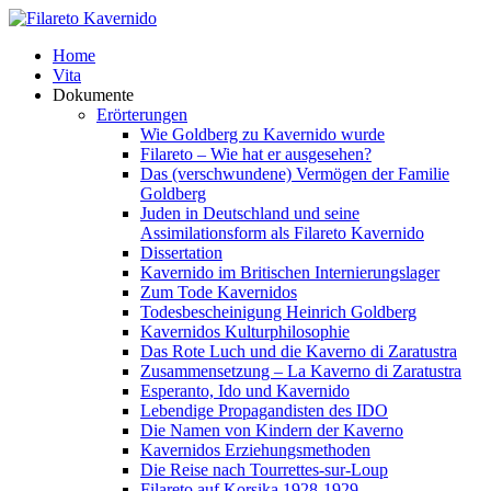
Home
Vita
Dokumente
Erörterungen
Wie Goldberg zu Kavernido wurde
Filareto – Wie hat er ausgesehen?
Das (verschwundene) Vermögen der Familie
Goldberg
Juden in Deutschland und seine
Assimilationsform als Filareto Kavernido
Dissertation
Kavernido im Britischen Internierungslager
Zum Tode Kavernidos
Todesbescheinigung Heinrich Goldberg
Kavernidos Kulturphilosophie
Das Rote Luch und die Kaverno di Zaratustra
Zusammensetzung – La Kaverno di Zaratustra
Esperanto, Ido und Kavernido
Lebendige Propagandisten des IDO
Die Namen von Kindern der Kaverno
Kavernidos Erziehungsmethoden
Die Reise nach Tourrettes-sur-Loup
Filareto auf Korsika 1928-1929