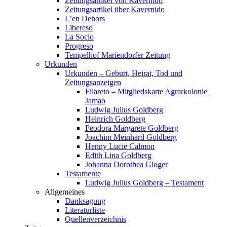
Zeitungsartikel von Kavernido
Zeitungsartikel über Kavernido
L’en Dehors
Libereso
La Socio
Progreso
Tempelhof Mariendorfer Zeitung
Urkunden
Urkunden – Geburt, Heirat, Tod und
Zeitungsanzeigen
Filareto – Mitgliedskarte Agrarkolonie
Jamao
Ludwig Julius Goldberg
Heinrich Goldberg
Feodora Margarete Goldberg
Joachim Meinhard Goldberg
Henny Lucie Calmon
Edith Lina Goldberg
Johanna Dorothea Gloger
Testamente
Ludwig Julius Goldberg – Testament
Allgemeines
Danksagung
Literaturliste
Quellenverzeichnis