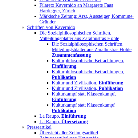
Filareto Kavernido an Margarete Faas
Hardegger, Zürich
Märkische Zeitung: Arzt, Aussteiger, Kommune-
Gründer
Schriften von Kavernido
Die Sozialphilosophischen Schriften,
Mitteilungsblätter aus Zarathustras Höhle
Die Sozialphilosophischen Schriften,
Mitteilungsblätter aus Zarathustras Höhle
Zusammenfassung
Kulturphilosophische Betrachtungen,
Einführung
Kulturphilosophische Betrachtungen,
Publikation
Kultur und Zivilisation,
Einführung
Kultur und Zivilisation,
Publikation
Kulturkampf statt Klassenkampf,
Einführung
Kulturkampf statt Klassenkampf
Publikation
La Raupo,
Einführung
La Raupo,
Übersetzung
Presseartikel
Übersicht aller Zeitungsartikel