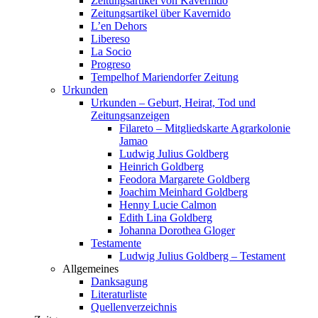
Zeitungsartikel von Kavernido
Zeitungsartikel über Kavernido
L’en Dehors
Libereso
La Socio
Progreso
Tempelhof Mariendorfer Zeitung
Urkunden
Urkunden – Geburt, Heirat, Tod und
Zeitungsanzeigen
Filareto – Mitgliedskarte Agrarkolonie
Jamao
Ludwig Julius Goldberg
Heinrich Goldberg
Feodora Margarete Goldberg
Joachim Meinhard Goldberg
Henny Lucie Calmon
Edith Lina Goldberg
Johanna Dorothea Gloger
Testamente
Ludwig Julius Goldberg – Testament
Allgemeines
Danksagung
Literaturliste
Quellenverzeichnis