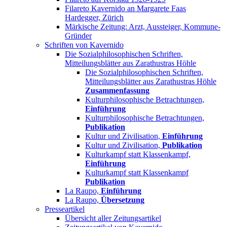
Filareto Kavernido an Margarete Faas
Hardegger, Zürich
Märkische Zeitung: Arzt, Aussteiger, Kommune-
Gründer
Schriften von Kavernido
Die Sozialphilosophischen Schriften,
Mitteilungsblätter aus Zarathustras Höhle
Die Sozialphilosophischen Schriften,
Mitteilungsblätter aus Zarathustras Höhle
Zusammenfassung
Kulturphilosophische Betrachtungen,
Einführung
Kulturphilosophische Betrachtungen,
Publikation
Kultur und Zivilisation,
Einführung
Kultur und Zivilisation,
Publikation
Kulturkampf statt Klassenkampf,
Einführung
Kulturkampf statt Klassenkampf
Publikation
La Raupo,
Einführung
La Raupo,
Übersetzung
Presseartikel
Übersicht aller Zeitungsartikel