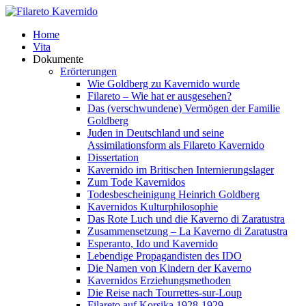
Home
Vita
Dokumente
Erörterungen
Wie Goldberg zu Kavernido wurde
Filareto – Wie hat er ausgesehen?
Das (verschwundene) Vermögen der Familie
Goldberg
Juden in Deutschland und seine
Assimilationsform als Filareto Kavernido
Dissertation
Kavernido im Britischen Internierungslager
Zum Tode Kavernidos
Todesbescheinigung Heinrich Goldberg
Kavernidos Kulturphilosophie
Das Rote Luch und die Kaverno di Zaratustra
Zusammensetzung – La Kaverno di Zaratustra
Esperanto, Ido und Kavernido
Lebendige Propagandisten des IDO
Die Namen von Kindern der Kaverno
Kavernidos Erziehungsmethoden
Die Reise nach Tourrettes-sur-Loup
Filareto auf Korsika 1928-1929