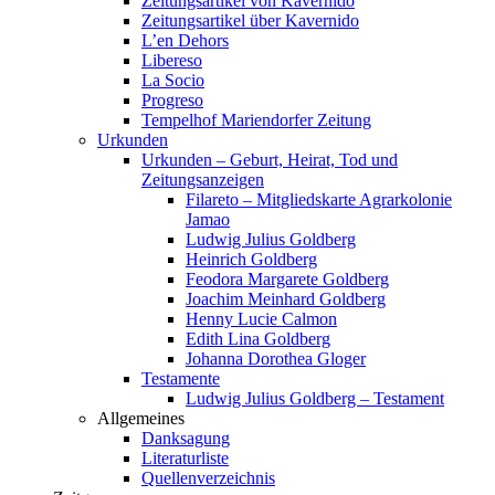
Zeitungsartikel von Kavernido
Zeitungsartikel über Kavernido
L’en Dehors
Libereso
La Socio
Progreso
Tempelhof Mariendorfer Zeitung
Urkunden
Urkunden – Geburt, Heirat, Tod und
Zeitungsanzeigen
Filareto – Mitgliedskarte Agrarkolonie
Jamao
Ludwig Julius Goldberg
Heinrich Goldberg
Feodora Margarete Goldberg
Joachim Meinhard Goldberg
Henny Lucie Calmon
Edith Lina Goldberg
Johanna Dorothea Gloger
Testamente
Ludwig Julius Goldberg – Testament
Allgemeines
Danksagung
Literaturliste
Quellenverzeichnis