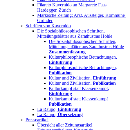
Filareto Kavernido an Margarete Faas
Hardegger, Zürich
Märkische Zeitung: Arzt, Aussteiger, Kommune-
Gründer
Schriften von Kavernido
Die Sozialphilosophischen Schriften,
Mitteilungsblätter aus Zarathustras Höhle
Die Sozialphilosophischen Schriften,
Mitteilungsblätter aus Zarathustras Höhle
Zusammenfassung
Kulturphilosophische Betrachtungen,
Einführung
Kulturphilosophische Betrachtungen,
Publikation
Kultur und Zivilisation,
Einführung
Kultur und Zivilisation,
Publikation
Kulturkampf statt Klassenkampf,
Einführung
Kulturkampf statt Klassenkampf
Publikation
La Raupo,
Einführung
La Raupo,
Übersetzung
Presseartikel
Übersicht aller Zeitungsartikel