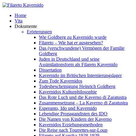
Home
Vita
Dokumente
Erörterungen
Wie Goldberg zu Kavernido wurde
Filareto – Wie hat er ausgesehen?
Das (verschwundene) Vermögen der Familie
Goldberg
Juden in Deutschland und seine
Assimilationsform als Filareto Kavernido
Dissertation
Kavernido im Britischen Internierungslager
Zum Tode Kavernidos
Todesbescheinigung Heinrich Goldberg
Kavernidos Kulturphilosophie
Das Rote Luch und die Kaverno di Zaratustra
Zusammensetzung – La Kaverno di Zaratustra
Esperanto, Ido und Kavernido
Lebendige Propagandisten des IDO
Die Namen von Kindern der Kaverno
Kavernidos Erziehungsmethoden
Die Reise nach Tourrettes-sur-Loup
Filareto auf Korsika 1928-1929