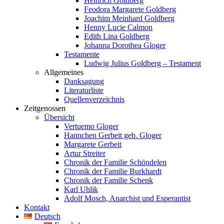
Heinrich Goldberg
Feodora Margarete Goldberg
Joachim Meinhard Goldberg
Henny Lucie Calmon
Edith Lina Goldberg
Johanna Dorothea Gloger
Testamente
Ludwig Julius Goldberg – Testament
Allgemeines
Danksagung
Literaturliste
Quellenverzeichnis
Zeitgenossen
Übersicht
Vertuemo Gloger
Hannchen Gerbeit geb. Gloger
Margarete Gerbeit
Artur Streiter
Chronik der Familie Schöndelen
Chronik der Familie Burkhardt
Chronik der Familie Schenk
Karl Uhlik
Adolf Mosch, Anarchist und Esperantist
Kontakt
Deutsch