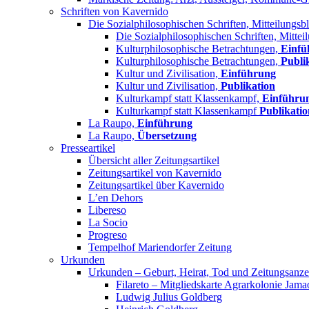
Schriften von Kavernido
Die Sozialphilosophischen Schriften, Mitteilungsbl
Die Sozialphilosophischen Schriften, Mittei
Kulturphilosophische Betrachtungen,
Einfü
Kulturphilosophische Betrachtungen,
Publi
Kultur und Zivilisation,
Einführung
Kultur und Zivilisation,
Publikation
Kulturkampf statt Klassenkampf,
Einführu
Kulturkampf statt Klassenkampf
Publikatio
La Raupo,
Einführung
La Raupo,
Übersetzung
Presseartikel
Übersicht aller Zeitungsartikel
Zeitungsartikel von Kavernido
Zeitungsartikel über Kavernido
L’en Dehors
Libereso
La Socio
Progreso
Tempelhof Mariendorfer Zeitung
Urkunden
Urkunden – Geburt, Heirat, Tod und Zeitungsanze
Filareto – Mitgliedskarte Agrarkolonie Jama
Ludwig Julius Goldberg