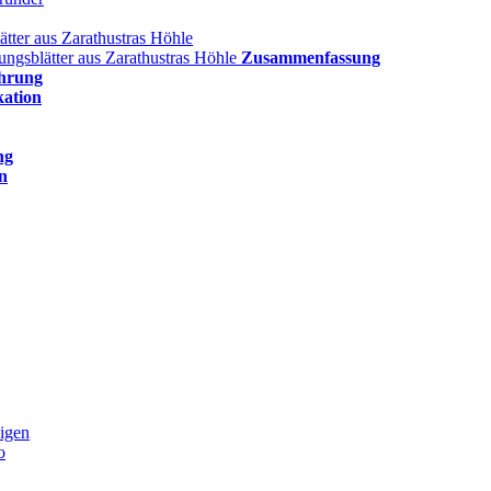
ätter aus Zarathustras Höhle
lungsblätter aus Zarathustras Höhle
Zusammenfassung
hrung
kation
ng
n
igen
o