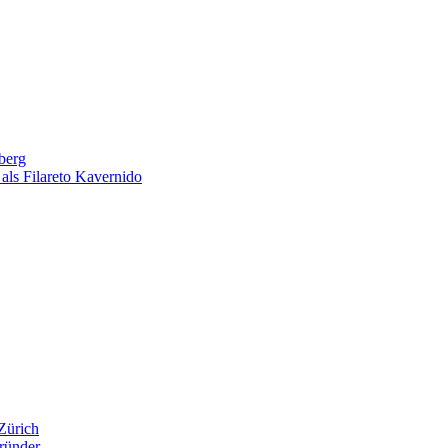
berg
als Filareto Kavernido
Zürich
ründer