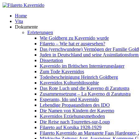
Home
Vita
Dokumente
Erörterungen
Wie Goldberg zu Kavernido wurde
Filareto – Wie hat er ausgesehen?
Das (verschwundene) Vermögen der Familie Gold
Juden in Deutschland und seine Assimilationsform 
Dissertation
Kavernido im Britischen Internierungslager
Zum Tode Kavernidos
Todesbescheinigung Heinrich Goldberg
Kavernidos Kulturphilosophie
Das Rote Luch und die Kaverno di Zaratustra
Zusammensetzung – La Kaverno di Zaratustra
Esperanto, Ido und Kavernido
Lebendige Propagandisten des IDO
Die Namen von Kindern der Kaverno
Kavernidos Erziehungsmethoden
Die Reise nach Tourrettes-sur-Loup
Filareto auf Korsika 1928-1929
Filareto Kavernido an Margarete Faas Hardegger, 
Märkische Zeitung: Arzt, Aussteiger, Kommune-G