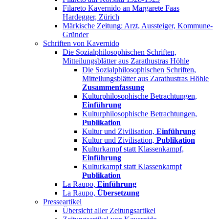
Filareto Kavernido an Margarete Faas
Hardegger, Zürich
Märkische Zeitung: Arzt, Aussteiger, Kommune-
Gründer
Schriften von Kavernido
Die Sozialphilosophischen Schriften,
Mitteilungsblätter aus Zarathustras Höhle
Die Sozialphilosophischen Schriften,
Mitteilungsblätter aus Zarathustras Höhle
Zusammenfassung
Kulturphilosophische Betrachtungen,
Einführung
Kulturphilosophische Betrachtungen,
Publikation
Kultur und Zivilisation,
Einführung
Kultur und Zivilisation,
Publikation
Kulturkampf statt Klassenkampf,
Einführung
Kulturkampf statt Klassenkampf
Publikation
La Raupo,
Einführung
La Raupo,
Übersetzung
Presseartikel
Übersicht aller Zeitungsartikel