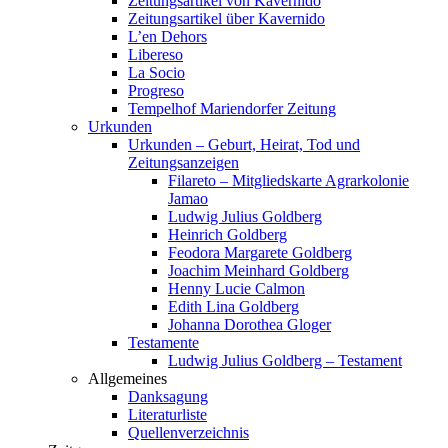
Zeitungsartikel von Kavernido
Zeitungsartikel über Kavernido
L’en Dehors
Libereso
La Socio
Progreso
Tempelhof Mariendorfer Zeitung
Urkunden
Urkunden – Geburt, Heirat, Tod und
Zeitungsanzeigen
Filareto – Mitgliedskarte Agrarkolonie
Jamao
Ludwig Julius Goldberg
Heinrich Goldberg
Feodora Margarete Goldberg
Joachim Meinhard Goldberg
Henny Lucie Calmon
Edith Lina Goldberg
Johanna Dorothea Gloger
Testamente
Ludwig Julius Goldberg – Testament
Allgemeines
Danksagung
Literaturliste
Quellenverzeichnis