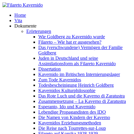
Home
Vita
Dokumente
Erörterungen
Wie Goldberg zu Kavernido wurde
Filareto – Wie hat er ausgesehen?
Das (verschwundene) Vermögen der Familie
Goldberg
Juden in Deutschland und seine
Assimilationsform als Filareto Kavernido
Dissertation
Kavernido im Britischen Internierungslager
Zum Tode Kavernidos
Todesbescheinigung Heinrich Goldberg
Kavernidos Kulturphilosophie
Das Rote Luch und die Kaverno di Zaratustra
Zusammensetzung – La Kaverno di Zaratustra
Esperanto, Ido und Kavernido
Lebendige Propagandisten des IDO
Die Namen von Kindern der Kaverno
Kavernidos Erziehungsmethoden
Die Reise nach Tourrettes-sur-Loup
Filareto auf Korsika 1928-1929