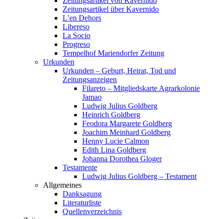
Zeitungsartikel von Kavernido
Zeitungsartikel über Kavernido
L’en Dehors
Libereso
La Socio
Progreso
Tempelhof Mariendorfer Zeitung
Urkunden
Urkunden – Geburt, Heirat, Tod und
Zeitungsanzeigen
Filareto – Mitgliedskarte Agrarkolonie
Jamao
Ludwig Julius Goldberg
Heinrich Goldberg
Feodora Margarete Goldberg
Joachim Meinhard Goldberg
Henny Lucie Calmon
Edith Lina Goldberg
Johanna Dorothea Gloger
Testamente
Ludwig Julius Goldberg – Testament
Allgemeines
Danksagung
Literaturliste
Quellenverzeichnis