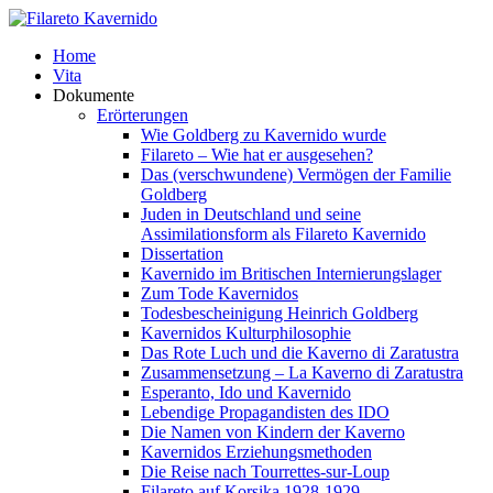
Home
Vita
Dokumente
Erörterungen
Wie Goldberg zu Kavernido wurde
Filareto – Wie hat er ausgesehen?
Das (verschwundene) Vermögen der Familie
Goldberg
Juden in Deutschland und seine
Assimilationsform als Filareto Kavernido
Dissertation
Kavernido im Britischen Internierungslager
Zum Tode Kavernidos
Todesbescheinigung Heinrich Goldberg
Kavernidos Kulturphilosophie
Das Rote Luch und die Kaverno di Zaratustra
Zusammensetzung – La Kaverno di Zaratustra
Esperanto, Ido und Kavernido
Lebendige Propagandisten des IDO
Die Namen von Kindern der Kaverno
Kavernidos Erziehungsmethoden
Die Reise nach Tourrettes-sur-Loup
Filareto auf Korsika 1928-1929