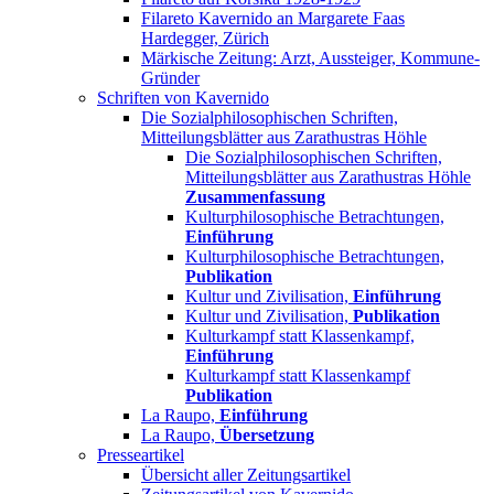
Filareto Kavernido an Margarete Faas
Hardegger, Zürich
Märkische Zeitung: Arzt, Aussteiger, Kommune-
Gründer
Schriften von Kavernido
Die Sozialphilosophischen Schriften,
Mitteilungsblätter aus Zarathustras Höhle
Die Sozialphilosophischen Schriften,
Mitteilungsblätter aus Zarathustras Höhle
Zusammenfassung
Kulturphilosophische Betrachtungen,
Einführung
Kulturphilosophische Betrachtungen,
Publikation
Kultur und Zivilisation,
Einführung
Kultur und Zivilisation,
Publikation
Kulturkampf statt Klassenkampf,
Einführung
Kulturkampf statt Klassenkampf
Publikation
La Raupo,
Einführung
La Raupo,
Übersetzung
Presseartikel
Übersicht aller Zeitungsartikel