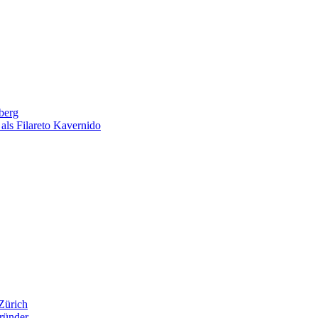
berg
als Filareto Kavernido
Zürich
ründer