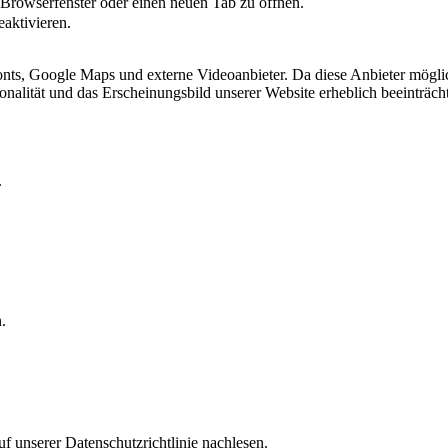
 Browserfenster oder einen neuen Tab zu öffnen.
eaktivieren.
ts, Google Maps und externe Videoanbieter. Da diese Anbieter mögli
ktionalität und das Erscheinungsbild unserer Website erheblich beeintr
.
.
f unserer Datenschutzrichtlinie nachlesen.