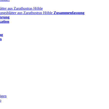
ätter aus Zarathustras Höhle
lungsblätter aus Zarathustras Höhle
Zusammenfassung
hrung
kation
ng
n
igen
o