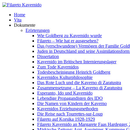
Home
Vita
Dokumente
Erörterungen
Wie Goldberg zu Kavernido wurde
Filareto – Wie hat er ausgesehen?
Das (verschwundene) Vermögen der Familie Gold
Juden in Deutschland und seine Assimilationsform 
Dissertation
Kavernido im Britischen Internierungslager
Zum Tode Kavernidos
Todesbescheinigung Heinrich Goldberg
Kavernidos Kulturphilosophie
Das Rote Luch und die Kaverno di Zaratustra
Zusammensetzung – La Kaverno di Zaratustra
Esperanto, Ido und Kavernido
Lebendige Propagandisten des IDO
Die Namen von Kindern der Kaverno
Kavernidos Erziehungsmethoden
Die Reise nach Tourrettes-sur-Loup
Filareto auf Korsika 1928-1929
Filareto Kavernido an Margarete Faas Hardegger, 
Märkische Zeitung: Arzt, Aussteiger, Kommune-G