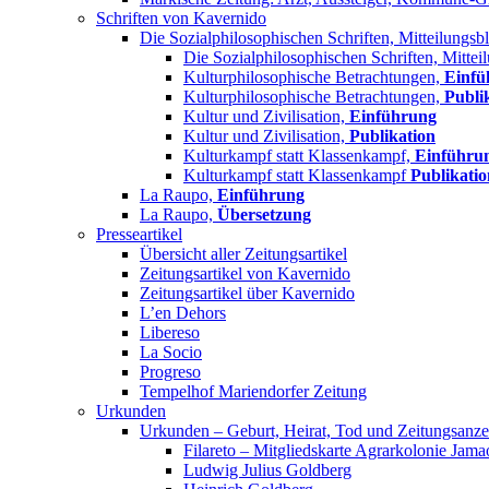
Schriften von Kavernido
Die Sozialphilosophischen Schriften, Mitteilungsbl
Die Sozialphilosophischen Schriften, Mittei
Kulturphilosophische Betrachtungen,
Einfü
Kulturphilosophische Betrachtungen,
Publi
Kultur und Zivilisation,
Einführung
Kultur und Zivilisation,
Publikation
Kulturkampf statt Klassenkampf,
Einführu
Kulturkampf statt Klassenkampf
Publikatio
La Raupo,
Einführung
La Raupo,
Übersetzung
Presseartikel
Übersicht aller Zeitungsartikel
Zeitungsartikel von Kavernido
Zeitungsartikel über Kavernido
L’en Dehors
Libereso
La Socio
Progreso
Tempelhof Mariendorfer Zeitung
Urkunden
Urkunden – Geburt, Heirat, Tod und Zeitungsanze
Filareto – Mitgliedskarte Agrarkolonie Jama
Ludwig Julius Goldberg