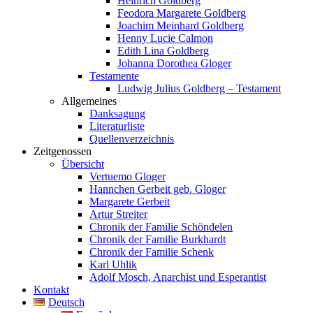
Heinrich Goldberg
Feodora Margarete Goldberg
Joachim Meinhard Goldberg
Henny Lucie Calmon
Edith Lina Goldberg
Johanna Dorothea Gloger
Testamente
Ludwig Julius Goldberg – Testament
Allgemeines
Danksagung
Literaturliste
Quellenverzeichnis
Zeitgenossen
Übersicht
Vertuemo Gloger
Hannchen Gerbeit geb. Gloger
Margarete Gerbeit
Artur Streiter
Chronik der Familie Schöndelen
Chronik der Familie Burkhardt
Chronik der Familie Schenk
Karl Uhlik
Adolf Mosch, Anarchist und Esperantist
Kontakt
Deutsch