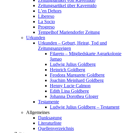
Zeitungsartikel von Kavernido
Zeitungsartikel über Kavernido
L’en Dehors
Libereso
La Socio
Progreso
Tempelhof Mariendorfer Zeitung
Urkunden
Urkunden – Geburt, Heirat, Tod und
Zeitungsanzeigen
Filareto – Mitgliedskarte Agrarkolonie
Jamao
Ludwig Julius Goldberg
Heinrich Goldberg
Feodora Margarete Goldberg
Joachim Meinhard Goldberg
Henny Lucie Calmon
Edith Lina Goldberg
Johanna Dorothea Gloger
Testamente
Ludwig Julius Goldberg – Testament
Allgemeines
Danksagung
Literaturliste
Quellenverzeichnis