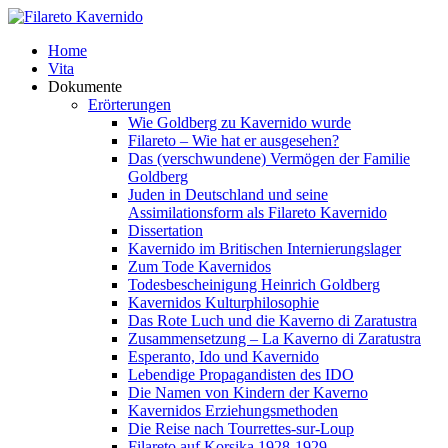
Home
Vita
Dokumente
Erörterungen
Wie Goldberg zu Kavernido wurde
Filareto – Wie hat er ausgesehen?
Das (verschwundene) Vermögen der Familie
Goldberg
Juden in Deutschland und seine
Assimilationsform als Filareto Kavernido
Dissertation
Kavernido im Britischen Internierungslager
Zum Tode Kavernidos
Todesbescheinigung Heinrich Goldberg
Kavernidos Kulturphilosophie
Das Rote Luch und die Kaverno di Zaratustra
Zusammensetzung – La Kaverno di Zaratustra
Esperanto, Ido und Kavernido
Lebendige Propagandisten des IDO
Die Namen von Kindern der Kaverno
Kavernidos Erziehungsmethoden
Die Reise nach Tourrettes-sur-Loup
Filareto auf Korsika 1928-1929