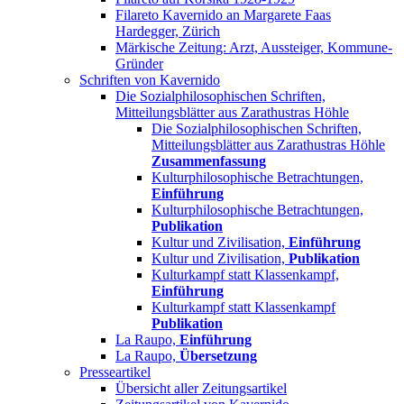
Filareto Kavernido an Margarete Faas
Hardegger, Zürich
Märkische Zeitung: Arzt, Aussteiger, Kommune-
Gründer
Schriften von Kavernido
Die Sozialphilosophischen Schriften,
Mitteilungsblätter aus Zarathustras Höhle
Die Sozialphilosophischen Schriften,
Mitteilungsblätter aus Zarathustras Höhle
Zusammenfassung
Kulturphilosophische Betrachtungen,
Einführung
Kulturphilosophische Betrachtungen,
Publikation
Kultur und Zivilisation,
Einführung
Kultur und Zivilisation,
Publikation
Kulturkampf statt Klassenkampf,
Einführung
Kulturkampf statt Klassenkampf
Publikation
La Raupo,
Einführung
La Raupo,
Übersetzung
Presseartikel
Übersicht aller Zeitungsartikel