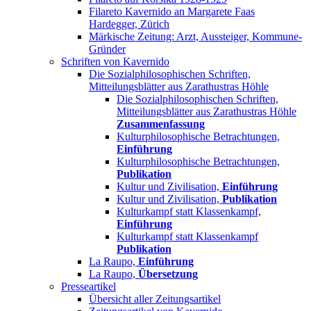
Filareto Kavernido an Margarete Faas
Hardegger, Zürich
Märkische Zeitung: Arzt, Aussteiger, Kommune-
Gründer
Schriften von Kavernido
Die Sozialphilosophischen Schriften,
Mitteilungsblätter aus Zarathustras Höhle
Die Sozialphilosophischen Schriften,
Mitteilungsblätter aus Zarathustras Höhle
Zusammenfassung
Kulturphilosophische Betrachtungen,
Einführung
Kulturphilosophische Betrachtungen,
Publikation
Kultur und Zivilisation,
Einführung
Kultur und Zivilisation,
Publikation
Kulturkampf statt Klassenkampf,
Einführung
Kulturkampf statt Klassenkampf
Publikation
La Raupo,
Einführung
La Raupo,
Übersetzung
Presseartikel
Übersicht aller Zeitungsartikel