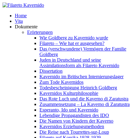
Home
Vita
Dokumente
Erörterungen
Wie Goldberg zu Kavernido wurde
Filareto – Wie hat er ausgesehen?
Das (verschwundene) Vermögen der Familie
Goldberg
Juden in Deutschland und seine
Assimilationsform als Filareto Kavernido
Dissertation
Kavernido im Britischen Internierungslager
Zum Tode Kavernidos
Todesbescheinigung Heinrich Goldberg
Kavernidos Kulturphilosophie
Das Rote Luch und die Kaverno di Zaratustra
Zusammensetzung – La Kaverno di Zaratustra
Esperanto, Ido und Kavernido
Lebendige Propagandisten des IDO
Die Namen von Kindern der Kaverno
Kavernidos Erziehungsmethoden
Die Reise nach Tourrettes-sur-Loup
Filareto auf Korsika 1928-1929