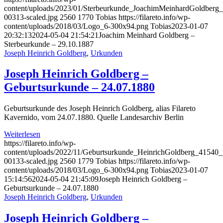
content/uploads/2023/01/Sterbeurkunde_JoachimMeinhardGoldber
00313-scaled.jpg
2560
1770
Tobias
https://filareto.info/wp-
content/uploads/2018/03/Logo_6-300x94.png
Tobias
2023-01-07
20:32:13
2024-05-04 21:54:21
Joachim Meinhard Goldberg –
Sterbeurkunde – 29.10.1887
Joseph Heinrich Goldberg
,
Urkunden
Joseph Heinrich Goldberg –
Geburtsurkunde – 24.07.1880
Geburtsurkunde des Joseph Heinrich Goldberg, alias Filareto
Kavernido, vom 24.07.1880. Quelle Landesarchiv Berlin
Weiterlesen
https://filareto.info/wp-
content/uploads/2022/11/Geburtsurkunde_HeinrichGoldberg_41540
00133-scaled.jpg
2560
1779
Tobias
https://filareto.info/wp-
content/uploads/2018/03/Logo_6-300x94.png
Tobias
2023-01-07
15:14:56
2024-05-04 21:45:09
Joseph Heinrich Goldberg –
Geburtsurkunde – 24.07.1880
Joseph Heinrich Goldberg
,
Urkunden
Joseph Heinrich Goldberg –