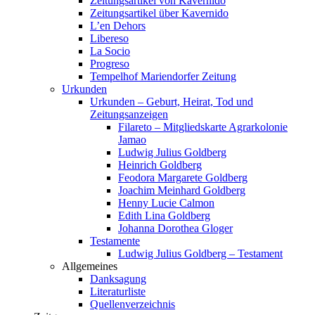
Zeitungsartikel von Kavernido
Zeitungsartikel über Kavernido
L’en Dehors
Libereso
La Socio
Progreso
Tempelhof Mariendorfer Zeitung
Urkunden
Urkunden – Geburt, Heirat, Tod und
Zeitungsanzeigen
Filareto – Mitgliedskarte Agrarkolonie
Jamao
Ludwig Julius Goldberg
Heinrich Goldberg
Feodora Margarete Goldberg
Joachim Meinhard Goldberg
Henny Lucie Calmon
Edith Lina Goldberg
Johanna Dorothea Gloger
Testamente
Ludwig Julius Goldberg – Testament
Allgemeines
Danksagung
Literaturliste
Quellenverzeichnis