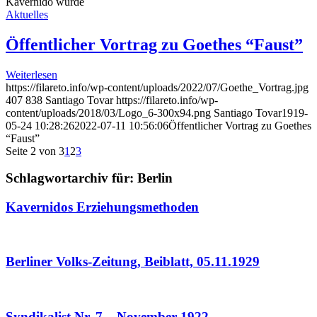
Kavernido wurde
Aktuelles
Öffentlicher Vortrag zu Goethes “Faust”
Weiterlesen
https://filareto.info/wp-content/uploads/2022/07/Goethe_Vortrag.jpg
407
838
Santiago Tovar
https://filareto.info/wp-
content/uploads/2018/03/Logo_6-300x94.png
Santiago Tovar
1919-
05-24 10:28:26
2022-07-11 10:56:06
Öffentlicher Vortrag zu Goethes
“Faust”
Seite 2 von 3
1
2
3
Schlagwortarchiv für:
Berlin
Kavernidos Erziehungsmethoden
Berliner Volks-Zeitung, Beiblatt, 05.11.1929
Syndikalist Nr. 7 – November 1922