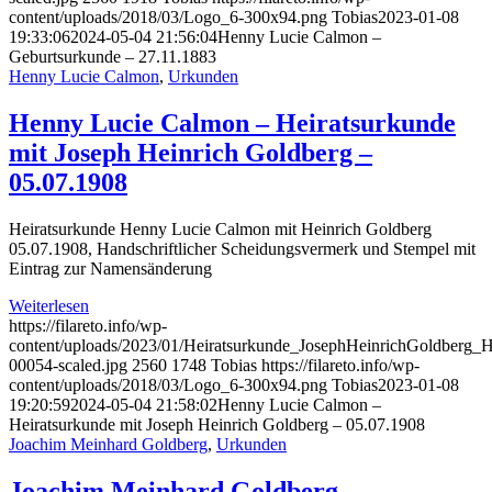
content/uploads/2018/03/Logo_6-300x94.png
Tobias
2023-01-08
19:33:06
2024-05-04 21:56:04
Henny Lucie Calmon –
Geburtsurkunde – 27.11.1883
Henny Lucie Calmon
,
Urkunden
Henny Lucie Calmon – Heiratsurkunde
mit Joseph Heinrich Goldberg –
05.07.1908
Heiratsurkunde Henny Lucie Calmon mit Heinrich Goldberg
05.07.1908, Handschriftlicher Scheidungsvermerk und Stempel mit
Eintrag zur Namensänderung
Weiterlesen
https://filareto.info/wp-
content/uploads/2023/01/Heiratsurkunde_JosephHeinrichGoldber
00054-scaled.jpg
2560
1748
Tobias
https://filareto.info/wp-
content/uploads/2018/03/Logo_6-300x94.png
Tobias
2023-01-08
19:20:59
2024-05-04 21:58:02
Henny Lucie Calmon –
Heiratsurkunde mit Joseph Heinrich Goldberg – 05.07.1908
Joachim Meinhard Goldberg
,
Urkunden
Joachim Meinhard Goldberg –