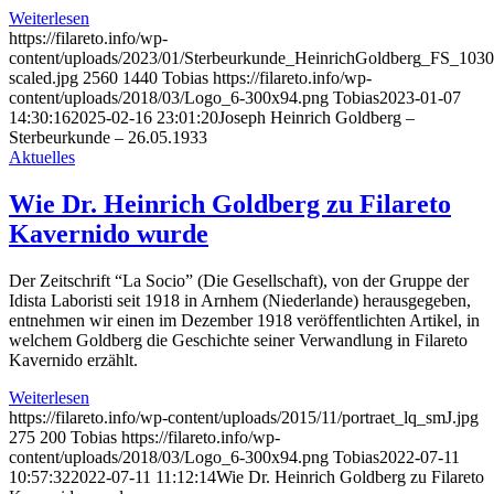
Weiterlesen
https://filareto.info/wp-
content/uploads/2023/01/Sterbeurkunde_HeinrichGoldberg_FS_103
scaled.jpg
2560
1440
Tobias
https://filareto.info/wp-
content/uploads/2018/03/Logo_6-300x94.png
Tobias
2023-01-07
14:30:16
2025-02-16 23:01:20
Joseph Heinrich Goldberg –
Sterbeurkunde – 26.05.1933
Aktuelles
Wie Dr. Heinrich Goldberg zu Filareto
Kavernido wurde
Der Zeitschrift “La Socio” (Die Gesellschaft), von der Gruppe der
Idista Laboristi seit 1918 in Arnhem (Niederlande) herausgegeben,
entnehmen wir einen im Dezember 1918 veröffentlichten Artikel, in
welchem Goldberg die Geschichte seiner Verwandlung in Filareto
Kavernido erzählt.
Weiterlesen
https://filareto.info/wp-content/uploads/2015/11/portraet_lq_smJ.jpg
275
200
Tobias
https://filareto.info/wp-
content/uploads/2018/03/Logo_6-300x94.png
Tobias
2022-07-11
10:57:32
2022-07-11 11:12:14
Wie Dr. Heinrich Goldberg zu Filareto