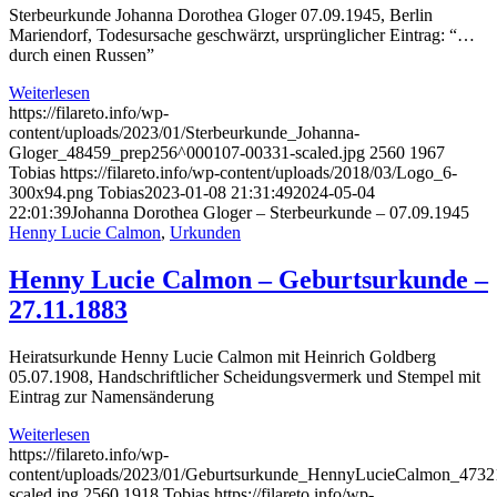
Sterbeurkunde Johanna Dorothea Gloger 07.09.1945, Berlin
Mariendorf, Todesursache geschwärzt, ursprünglicher Eintrag: “…
durch einen Russen”
Weiterlesen
https://filareto.info/wp-
content/uploads/2023/01/Sterbeurkunde_Johanna-
Gloger_48459_prep256^000107-00331-scaled.jpg
2560
1967
Tobias
https://filareto.info/wp-content/uploads/2018/03/Logo_6-
300x94.png
Tobias
2023-01-08 21:31:49
2024-05-04
22:01:39
Johanna Dorothea Gloger – Sterbeurkunde – 07.09.1945
Henny Lucie Calmon
,
Urkunden
Henny Lucie Calmon – Geburtsurkunde –
27.11.1883
Heiratsurkunde Henny Lucie Calmon mit Heinrich Goldberg
05.07.1908, Handschriftlicher Scheidungsvermerk und Stempel mit
Eintrag zur Namensänderung
Weiterlesen
https://filareto.info/wp-
content/uploads/2023/01/Geburtsurkunde_HennyLucieCalmon_4732
scaled.jpg
2560
1918
Tobias
https://filareto.info/wp-